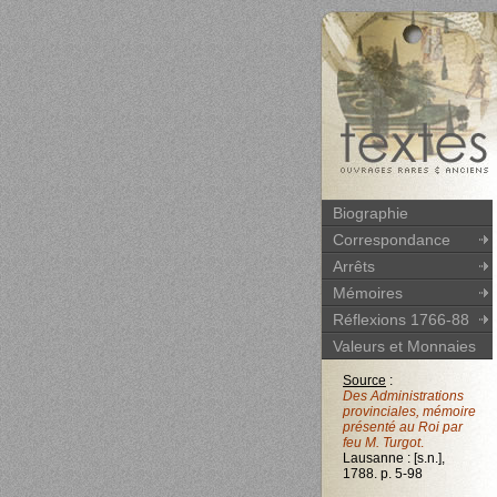
Biographie
Correspondance
Arrêts
Mémoires
Réflexions 1766-88
Valeurs et Monnaies
Source
:
Des Administrations
provinciales, mémoire
présenté au Roi par
feu M. Turgot
.
Lausanne : [s.n.],
1788. p. 5-98