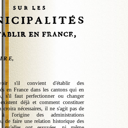
 E,
ir s'il convient d'établir des
tés en France dans les cantons qui en
s, s'il faut perfectionner ou changer
 existent déjà et comment constituer
n croira nécessaires, il ne s'agit pas de
à l'origine des administrations
, de faire une relation historique des
des qu'elles ont essuyées, ni même