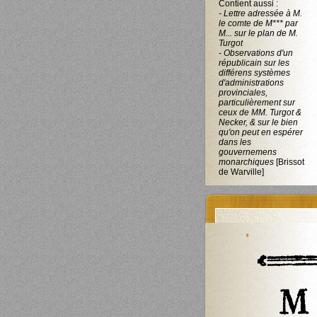
Contient aussi :
- Lettre adressée à M.
le comte de M*** par
M... sur le plan de M.
Turgot
- Observations d'un
républicain sur les
différens systèmes
d'administrations
provinciales,
particulièrement sur
ceux de MM. Turgot &
Necker, & sur le bien
qu'on peut en espérer
dans les
gouvernemens
monarchiques
[Brissot
de Warville]