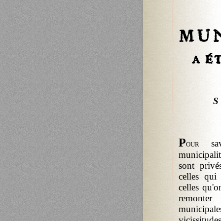
S I R
P
our
savo
municipali
sont privé
celles qui
celles qu'o
remonter 
municipales
vicissitu