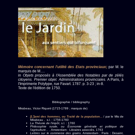
Mémoire concernant l'utilité des Etats provinciaux;
par M. le
marquis de M.....
in
Objets proposés à l'Assemblée des Notables par de zélés
citoyens. Premier objet. Administrations provinciales.
A Paris, à
l'Imprimerie Polytype, rue Favart. 1787. p. 3-23 ; in-8.
Texte de l'édition de 1750.
Bibliographie / bibliography
Mirabeau, Victor Riqueti (1715-1789 ; marquis de)
[L']ami des hommes, ou Traité de la population
...
/ par le Mis de
Mirabeau , s.l. : 1756-1760
La Théorie de l'impôt
, s.l. : 1760
Philosophie rurale, ou Économie générale et politique de
l'agriculture...
, Amsterdam : Libraires associés, 1763
Lettres sur le commerce des grains
. Amsterdam ; Paris : Desaint,