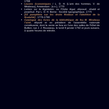
1768
Leçons économique
s
/ L. D. H. [L'ami des hommes, V. de
Mirabeau], Amsterdam : [s.n.], 1770
Lettres sur la législation, ou l'Ordre légal, dépravé, rétabli et
perpétué
. Par L. D. H. Berne : Société typographique, 1775
[33 pamphlets sur les droits féodaux et l'abolition de la
féodalité]
, 1776-1790
Catalogue des livres de la bibliothèque de feu M. Mirabeau
l’ainé
, député et ex président de l’assemblée nationale
constituante, dont la vente se fera en l’une des salles de l’hôtel de
Bullion, rue J. J. Rousseau, le lundi 9 janvier 1792 et jours suivans,
à quatre heures de relevée.