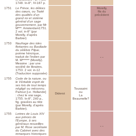
1748. In-8°, IV-187 p.
1751
Le Prince, les délices
Morelly,
des cœurs, ou Traité
fils du
des qualités d'un
précédent
grand roi et sistème
général d'un sage
gouvernement
, par Mr
M***. Amsterdam1751.
2 vol. in-8° (par
Morelly, d'après
Barbier)
1753
Naufrage des isles
flottantes ou Basiliade
du célèbre Pilpai
,
poème héroïque,
traduit de l'indien par
" "
M. M****** (Morelly).
Messine : par une
société de libraires,
1753. 2 vol. in-12
(Traduction supposée)
1755
Code de la nature, ou
le Véritable esprit de
ses lois de tout temps
négligé ou méconnu
.
Toussaint
Partout [i.e. Hollande]
ou
Diderot
: chez le vrai sage,
La
1755. In-8°, 240 p.,
Beaumelle?
fig. gravées au titre
(par Morelly, d'après
Barbier).
1755
Lettres de Louis XIV
aux princes de
l'Europe, à ses
généraux recueillies
par M. Rose secrétaire
" "
du Cabinet avec des
remarques historiques