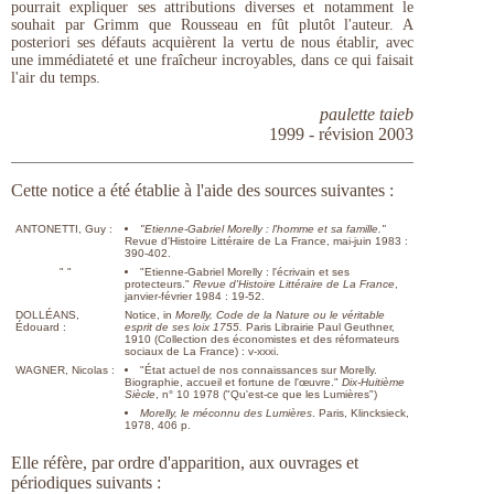
pourrait expliquer ses attributions diverses et notamment le
souhait par Grimm que Rousseau en fût plutôt l'auteur. A
posteriori ses défauts acquièrent la vertu de nous établir, avec
une immédiateté et une fraîcheur incroyables, dans ce qui faisait
l'air du temps.
paulette taieb
1999 - révision 2003
Cette notice a été établie à l'aide des sources suivantes :
ANTONETTI, Guy :
"Etienne-Gabriel Morelly : l'homme et sa famille."
Revue
d'Histoire Littéraire de La France, mai-juin 1983 :
390-402.
" "
"Etienne-Gabriel Morelly : l'écrivain et ses
protecteurs."
Revue d'Histoire Littéraire de La France
,
janvier-février 1984 : 19-52.
DOLLÉANS,
Notice, in
Morelly, Code de la Nature ou le véritable
Édouard :
esprit de ses loix 1755.
Paris Librairie Paul Geuthner,
1910 (Collection des économistes et des réformateurs
sociaux de La France) : v-xxxi.
WAGNER, Nicolas :
"État actuel de nos connaissances sur Morelly.
Biographie, accueil et fortune de l'œuvre."
Dix-Huitième
Siècle
, n° 10 1978 ("Qu'est-ce que les Lumières")
Morelly, le méconnu des Lumières
. Paris, Klincksieck,
1978, 406 p.
Elle réfère, par ordre d'apparition, aux ouvrages et
périodiques suivants :