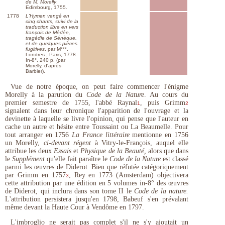
de M. Morelly
.
Edimbourg, 1755.
1778
L'Hymen vengé en
cinq chants, suivi de la
traduction libre en vers
françois de Médée,
tragédie de Sénèque,
et de quelques pièces
fugitives
, par M***.
Londres ; Paris, 1778.
In-8°, 240 p. (par
Morelly, d'après
Barbier).
Vue de notre époque, on peut faire commencer l'énigme
Morelly à la parution du
Code de la Nature
. Au cours du
premier semestre de 1755, l'abbé Raynal
, puis Grimm
1
2
signalent dans leur chronique l'apparition de l'ouvrage et la
devinette à laquelle se livre l'opinion, qui pense que l'auteur en
cache un autre et hésite entre Toussaint ou La Beaumelle. Pour
tout arranger en 1756
La France littéraire
mentionne en 1756
un Morelly,
ci-devant régent
à Vitry-le-François, auquel elle
attribue les deux
Essais
et
Physique de la Beauté,
alors que dans
le
Supplément
qu'elle fait paraître le
Code de la Nature
est classé
parmi les œuvres de Diderot. Bien que réfutée catégoriquement
par Grimm en 1757
, Rey en 1773 (Amsterdam) objectivera
3
cette attribution par une édition en 5 volumes in-8° des œuvres
de Diderot, qui inclura dans son tome II le
Code de la nature.
L'attribution persistera jusqu'en 1798, Babeuf s'en prévalant
même devant la Haute Cour à Vendôme en 1797.
L'imbroglio ne serait pas complet s'il ne s'y ajoutait un