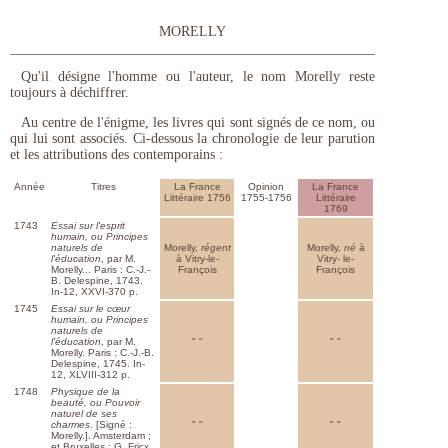
MORELLY
Qu'il désigne l'homme ou l'auteur, le nom Morelly reste
toujours à déchiffrer.
Au centre de l'énigme, les livres qui sont signés de ce nom, ou
qui lui sont associés. Ci-dessous la chronologie de leur parution
et les attributions des contemporains :
Année
Titres
La France
Opinion
La France
Littéraire 1756
1755-1756
Littéraire
1769
1743
Essai sur l'esprit
humain, ou Principes
naturels de
Morelly,
régent
Morelly,
né
à
l'éducation
, par M.
à Vitry-le-
Vitry- le-
Morelly... Paris : C.-J.-
François
François
B. Delespine, 1743.
In-12, XXVI-370 p.
1745
Essai sur le cœur
humain, ou Principes
naturels de
l'éducation
, par M.
" "
" "
Morelly. Paris : C.-J.-B.
Delespine, 1745. In-
12, XLVIII-312 p.
1748
Physique de la
beauté, ou Pouvoir
naturel de ses
charmes
. [Signé :
" "
" "
Morelly.]. Amsterdam ;
et Bruxelles : G. Fricx,