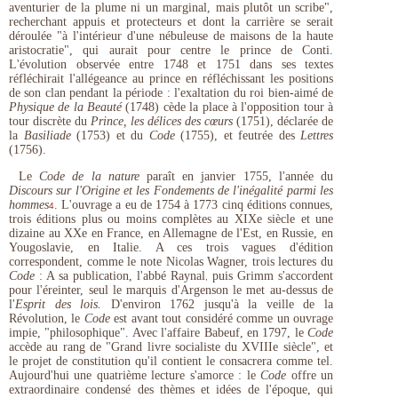
aventurier de la plume ni un marginal, mais plutôt un scribe",
recherchant appuis et protecteurs et dont la carrière se serait
déroulée "à l'intérieur d'une nébuleuse de maisons de la haute
aristocratie", qui aurait pour centre le prince de Conti.
L'évolution observée entre 1748 et 1751 dans ses textes
réfléchirait l'allégeance au prince en réfléchissant les positions
de son clan pendant la période : l'exaltation du roi bien-aimé de
Physique de la Beauté
(1748) cède la place à l'opposition tour à
tour discrète du
Prince, les délices des cœurs
(1751), déclarée de
la
Basiliade
(1753) et du
Code
(1755), et feutrée des
Lettres
(1756).
Le
Code de la nature
paraît en janvier 1755, l'année du
Discours sur l'Origine et les Fondements de l'inégalité parmi les
hommes
. L'ouvrage a eu de 1754 à 1773 cinq éditions connues,
4
trois éditions plus ou moins complètes au XIXe siècle et une
dizaine au XXe en France, en Allemagne de l'Est, en Russie, en
Yougoslavie, en Italie. A ces trois vagues d'édition
correspondent, comme le note Nicolas Wagner, trois lectures du
Code
: A sa publication, l'abbé Raynal
puis Grimm s'accordent
,
pour l'éreinter, seul le marquis d'Argenson le met au-dessus de
l'
Esprit des lois.
D'environ 1762 jusqu'à la veille de la
Révolution, le
Code
est avant tout considéré comme un ouvrage
impie, "philosophique". Avec l'affaire Babeuf, en 1797, le
Code
accède au rang de "Grand livre socialiste du XVIIIe siècle", et
le projet de constitution qu'il contient le consacrera comme tel.
Aujourd'hui une quatrième lecture s'amorce : le
Code
offre un
extraordinaire condensé des thèmes et idées de l'époque, qui