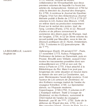
Vincent
1772. Avocat, homme de lettres,
collaborateur de l'
Encyclopédie
aux deux
premiers volumes de laquelle il a fourni les
articles de
Jurisprudence.
Grimm en 1754 lui
céda la direction du
Journal des étrangers
.
En 1756, il continua le
Journal
de Gauthier
d'Agoty. Il fut l'un des rédacteurs ju
Journal
littéraire
publié à Berlin de 1772 à 1776 (27
volumes in-12). Auteur des
Moeurs
, 1748,
on relève dans sa production notammen
t
Essai sur le rachat des rentes
, trad. de
l'ang. Londres (Paris), 1751 in-12.
Recueil
d'actes et de pièces concernant le
commerce des divers pays de l'Europe
, trad.
de l'anglais, 1754, in-12 (in 3ème volume du
recueil publié par Mauvillon, sous le titre de
Discours politiques de D. Hume
, Amsterdam,
1761. 5 volumes in-12) (pseudonyme : Mr.
de T ***)
LA BEAUMELLE, Laurent
Vallerangue (Gard), 28 janvier1727 - Paris,
Angliviel de
17 novembre 1773. Auteur, Polygraphe,
Professeur de lettres au Danemark, puis en
Prusse. Brouillé avec Voltaire, auquel il dut
toutes les tracasseries possibles dont son
embastillement en 1753 et son exil. De
retour à Paris en 1770, il faut attaché à la
Bibliothèque du Roi. Mais il ne jouit pas
longtemps de cette situation et mourut dans
la maison de son ami La Condamine, qui,
avec Montesquieu l'avait déjà soutenu. Il est
l'auteur de
Les amours de Zeokinizul, roi
des Kofirans
ouvrage traduit de l'arabe du
voyageur Krinelbol, 1746.
La Spectatrice
danois, ou l'Aspasie moderne
,
Copenhague, 1749-1750, 3 volumes in-8°.
L'Asiatique tolérant. Traité à l'usage de
Zéokinizul, roi des Kofirans, surnommé le
Chéri
traduit de l'arabe du voyageur
Bekrinoll ; par M. de *****, 1750.
Suite de la
défense de l'Esprit des lois
, 1751, in-12.
Mes pensées
[signé : Gonia de Pala Jos (La