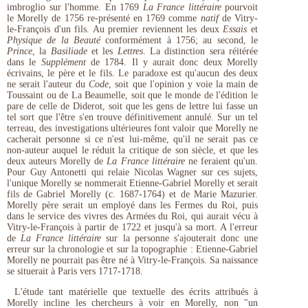
imbroglio sur l'homme. En 1769
La France littéraire
pourvoit
le Morelly de 1756 re-présenté en 1769 comme
natif
de Vitry-
le-François d'un fils. Au premier reviennent les deux
Essais
et
Physique de la Beauté
conformément à 1756; au second, le
Prince
, la
Basiliade
et les
Lettres
. La distinction sera réitérée
dans le
Supplément
de 1784. Il y aurait donc deux Morelly
écrivains, le père et le fils. Le paradoxe est qu'aucun des deux
ne serait l'auteur du
Code
, soit que l'opinion y voie la main de
Toussaint ou de La Beaumelle, soit que le monde de l'édition le
pare de celle de Diderot, soit que les gens de lettre lui fasse un
tel sort que l'être s'en trouve définitivement annulé. Sur un tel
terreau, des investigations ultérieures font valoir que Morelly ne
cacherait personne si ce n'est lui-même, qu'il ne serait pas ce
non-auteur auquel le réduit la critique de son siècle, et que les
deux auteurs Morelly de
La France littéraire
ne feraient qu'un.
Pour Guy Antonetti qui relaie Nicolas Wagner sur ces sujets,
l'unique Morelly se nommerait Etienne-Gabriel Morelly et serait
fils de Gabriel Morelly (c. 1687-1764) et de Marie Mazurier.
Morelly père serait un employé dans les Fermes du Roi, puis
dans le service des vivres des Armées du Roi, qui aurait vécu à
Vitry-le-François à partir de 1722 et jusqu'à sa mort. A l'erreur
de
La France littéraire
sur la personne s'ajouterait donc une
erreur sur la chronologie et sur la topographie : Etienne-Gabriel
Morelly ne pourrait pas être né à Vitry-le-François. Sa naissance
se situerait à Paris vers 1717-1718.
L'étude tant matérielle que textuelle des écrits attribués à
Morelly incline les chercheurs à voir en Morelly, non "un