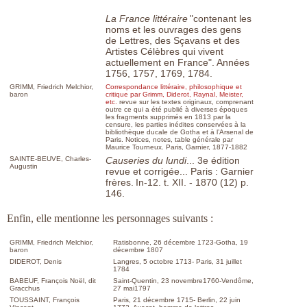
La France littéraire
"contenant les
noms et les ouvrages des gens
de Lettres, des Sçavans et des
Artistes Célèbres qui vivent
actuellement en France". Années
1756, 1757, 1769, 1784.
GRIMM, Friedrich Melchior,
Correspondance littéraire, philosophique et
baron
critique par Grimm, Diderot, Raynal, Meister,
etc.
revue sur les textes originaux, comprenant
outre ce qui a été publié à diverses époques
les fragments supprimés en 1813 par la
censure, les parties inédites conservées à la
bibliothèque ducale de Gotha et à l’Arsenal de
Paris. Notices, notes, table générale par
Maurice Tourneux. Paris, Garnier, 1877-1882
SAINTE-BEUVE, Charles-
Causeries du lundi
... 3e édition
Augustin
revue et corrigée... Paris : Garnier
frères.
In-12. t. XII. - 1870 (12) p.
146.
Enfin, elle mentionne les personnages suivants :
GRIMM, Friedrich Melchior,
Ratisbonne, 26 décembre 1723-Gotha, 19
baron
décembre 1807
DIDEROT, Denis
Langres, 5 octobre 1713- Paris, 31 juillet
1784
BABEUF, François Noël, dit
Saint-Quentin, 23 novembre1760-Vendôme,
Gracchus
27 mai1797
TOUSSAINT, François
Paris, 21 décembre 1715- Berlin, 22 juin