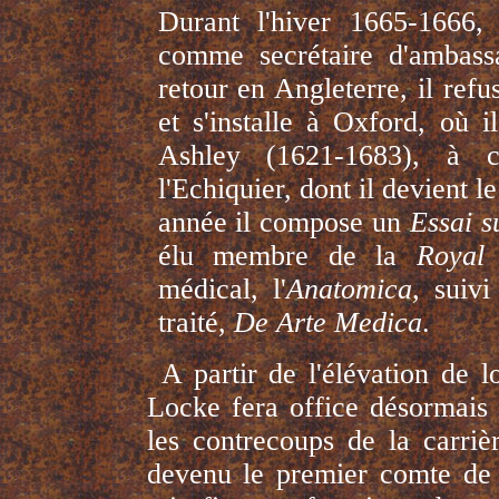
Durant l'hiver 1665-1666
comme secrétaire d'ambass
retour en Angleterre, il refu
et s'installe à Oxford, où i
Ashley (1621-1683), à c
l'Echiquier, dont il devient 
année il compose un
Essai s
élu membre de la
Royal 
médical, l'
Anatomica,
suivi
traité,
De Arte Medica
.
A partir de l'élévation de l
Locke fera office désormais d
les contrecoups de la carrièr
devenu le premier comte de 