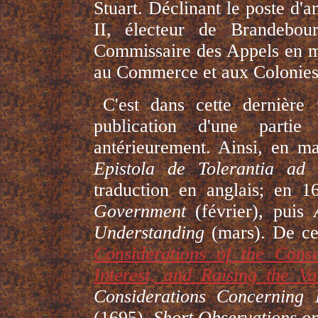
Stuart. Déclinant le poste d'
II, électeur de Brandebou
Commissaire des Appels en m
au Commerce et aux Colonies
C'est dans cette dernière 
publication d'une parti
antérieurement. Ainsi, en ma
Epistola de Tolerantia ad
traduction en anglais; en 
Government
(février), puis
Understanding
(mars). De cet
Considerations of the Cons
Interest, and Raising the V
Considerations Concerning
(1695),
Short Observations o